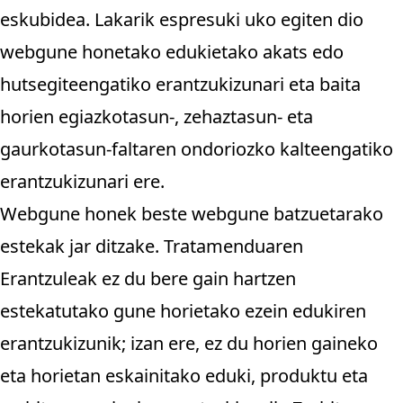
eskubidea. Lakarik espresuki uko egiten dio
webgune honetako edukietako akats edo
hutsegiteengatiko erantzukizunari eta baita
horien egiazkotasun-, zehaztasun- eta
gaurkotasun-faltaren ondoriozko kalteengatiko
erantzukizunari ere.
Webgune honek beste webgune batzuetarako
estekak jar ditzake. Tratamenduaren
Erantzuleak ez du bere gain hartzen
estekatutako gune horietako ezein edukiren
erantzukizunik; izan ere, ez du horien gaineko
eta horietan eskainitako eduki, produktu eta