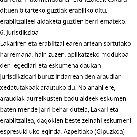
dituen bitarteko guztiak erabiliko ditu,
erabiltzaileei aldaketa guztien berri emateko.
6. Jurisdikzioa
Lakariren eta erabiltzailearen artean sortutako
harremana, hain zuzen, aplikatzeko modukoa
den legediari eta eskumena daukan
jurisdikzioari buruz indarrean den araudian
xedatutakoak arautuko du. Nolanahi ere,
araudiak aurreikusten badu aldeek eskumen
baten mende jarri behar dutela, Lakari eta
erabiltzailea, dagokien beste zeinahi eskumeni
espresuki uko eginda, Azpeitiako (Gipuzkoa)