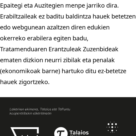
Epaitegi eta Auzitegien menpe jarriko dira.
Erabiltzaileak ez baditu baldintza hauek betetzen
edo webgunean azaltzen diren edukien
okerreko erabilera egiten badu,
Tratamenduaren Erantzuleak Zuzenbideak
ematen dizkion neurri zibilak eta penalak
(ekonomikoak barne) hartuko ditu ez-betetze
hauek zigortzeko.