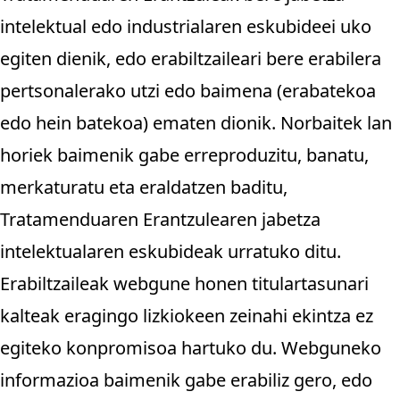
intelektual edo industrialaren eskubideei uko
egiten dienik, edo erabiltzaileari bere erabilera
pertsonalerako utzi edo baimena (erabatekoa
edo hein batekoa) ematen dionik. Norbaitek lan
horiek baimenik gabe erreproduzitu, banatu,
merkaturatu eta eraldatzen baditu,
Tratamenduaren Erantzulearen jabetza
intelektualaren eskubideak urratuko ditu.
Erabiltzaileak webgune honen titulartasunari
kalteak eragingo lizkiokeen zeinahi ekintza ez
egiteko konpromisoa hartuko du. Webguneko
informazioa baimenik gabe erabiliz gero, edo