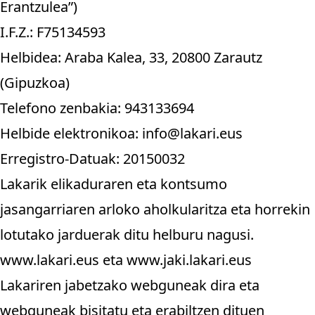
Erantzulea”)
I.F.Z.: F75134593
Helbidea: Araba Kalea, 33, 20800 Zarautz
(Gipuzkoa)
Telefono zenbakia: 943133694
Helbide elektronikoa: info@lakari.eus
Erregistro-Datuak: 20150032
Lakarik elikaduraren eta kontsumo
jasangarriaren arloko aholkularitza eta horrekin
lotutako jarduerak ditu helburu nagusi.
www.lakari.eus eta www.jaki.lakari.eus
Lakariren jabetzako webguneak dira eta
webguneak bisitatu eta erabiltzen dituen