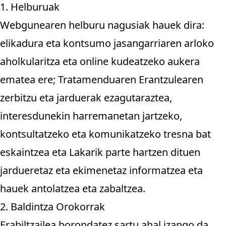
1. Helburuak
Webgunearen helburu nagusiak hauek dira:
elikadura eta kontsumo jasangarriaren arloko
aholkularitza eta online kudeatzeko aukera
ematea ere; Tratamenduaren Erantzulearen
zerbitzu eta jarduerak ezagutaraztea,
interesdunekin harremanetan jartzeko,
kontsultatzeko eta komunikatzeko tresna bat
eskaintzea eta Lakarik parte hartzen dituen
jardueretaz eta ekimenetaz informatzea eta
hauek antolatzea eta zabaltzea.
2. Baldintza Orokorrak
Erabiltzailea borondatez sartu ahal izango da