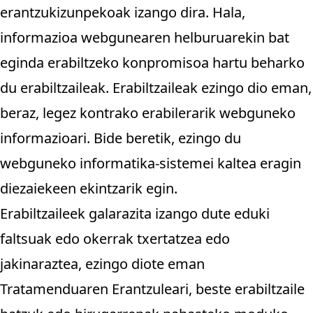
erantzukizunpekoak izango dira. Hala,
informazioa webgunearen helburuarekin bat
eginda erabiltzeko konpromisoa hartu beharko
du erabiltzaileak. Erabiltzaileak ezingo dio eman,
beraz, legez kontrako erabilerarik webguneko
informazioari. Bide beretik, ezingo du
webguneko informatika-sistemei kaltea eragin
diezaiekeen ekintzarik egin.
Erabiltzaileek galarazita izango dute eduki
faltsuak edo okerrak txertatzea edo
jakinaraztea, ezingo diote eman
Tratamenduaren Erantzuleari, beste erabiltzaile