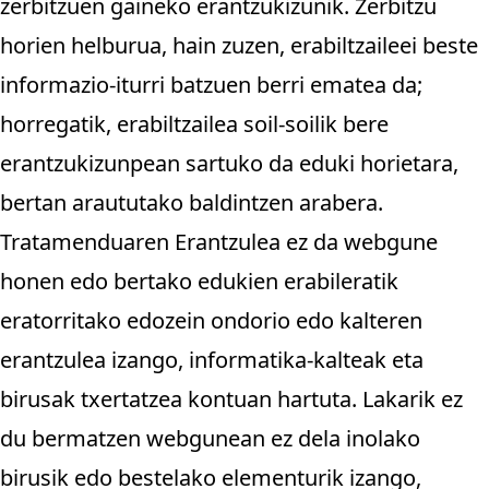
zerbitzuen gaineko erantzukizunik. Zerbitzu
horien helburua, hain zuzen, erabiltzaileei beste
informazio-iturri batzuen berri ematea da;
horregatik, erabiltzailea soil-soilik bere
erantzukizunpean sartuko da eduki horietara,
bertan araututako baldintzen arabera.
Tratamenduaren Erantzulea ez da webgune
honen edo bertako edukien erabileratik
eratorritako edozein ondorio edo kalteren
erantzulea izango, informatika-kalteak eta
birusak txertatzea kontuan hartuta. Lakarik ez
du bermatzen webgunean ez dela inolako
birusik edo bestelako elementurik izango,