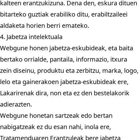
kalteen erantzukizuna. Dena den, eskura dituen
bitarteko guztiak erabiliko ditu, erabiltzaileei
aldaketa horien berri emateko.
4. Jabetza intelektuala
Webgune honen jabetza-eskubideak, eta baita
bertako orrialde, pantaila, informazio, itxura
zein diseinu, produktu eta zerbitzu, marka, logo,
lelo eta gainerakoen jabetza-eskubideak ere,
Lakarirenak dira, non eta ez den bestelakorik
adierazten.
Webgune honetan sartzeak edo bertan
nabigatzeak ez du esan nahi, inola ere,
Tratamenduaren Erantzuleak bere jabetza