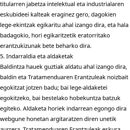
titularren jabetza intelektual eta industrialaren
eskubideei kalteak eraginez gero, dagokien
lege-ekintzak egikaritu ahal izango dira, eta hala
badagokio, hori egikaritzetik eratorritako
erantzukizunak bete beharko dira.
5. Indarraldia eta aldaketak
Baldintza hauek guztiak aldatu ahal izango dira,
baldin eta Tratamenduaren Erantzuleak noizbait
egokitzat jotzen badu; bai lege-aldaketei
egokitzeko, bai bestelako hobekuntza batzuk
egiteko. Aldaketa horiek indarrean egongo dira
webgune honetan argitaratzen diren unetik
aurrera. Tratamenduaren Erantzuleak eskura