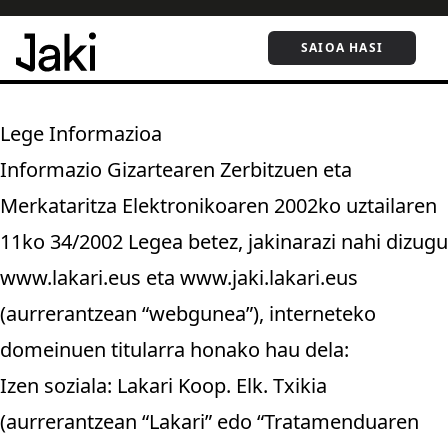
SAIOA HASI
Lege Informazioa
Informazio Gizartearen Zerbitzuen eta
Merkataritza Elektronikoaren 2002ko uztailaren
11ko 34/2002 Legea betez, jakinarazi nahi dizugu
www.lakari.eus eta www.jaki.lakari.eus
(aurrerantzean “webgunea”), interneteko
domeinuen titularra honako hau dela:
Izen soziala: Lakari Koop. Elk. Txikia
(aurrerantzean “Lakari” edo “Tratamenduaren