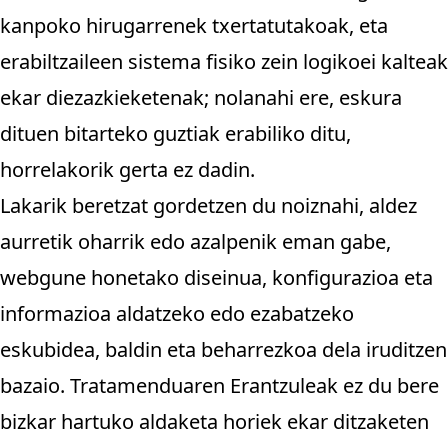
kanpoko hirugarrenek txertatutakoak, eta
erabiltzaileen sistema fisiko zein logikoei kalteak
ekar diezazkieketenak; nolanahi ere, eskura
dituen bitarteko guztiak erabiliko ditu,
horrelakorik gerta ez dadin.
Lakarik beretzat gordetzen du noiznahi, aldez
aurretik oharrik edo azalpenik eman gabe,
webgune honetako diseinua, konfigurazioa eta
informazioa aldatzeko edo ezabatzeko
eskubidea, baldin eta beharrezkoa dela iruditzen
bazaio. Tratamenduaren Erantzuleak ez du bere
bizkar hartuko aldaketa horiek ekar ditzaketen