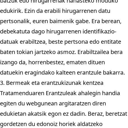
batzuk edo hirugarrenak nahasteko moduko
edukirik. Ezin da erabili hirugarrenen datu
pertsonalik, euren baimenik gabe. Era berean,
debekatuta dago hirugarrenen identifikazio-
datuak erabiltzea, beste pertsona edo entitate
baten tokian jartzeko asmoz. Erabiltzailea bera
izango da, horrenbestez, ematen dituen
datuekin eragindako kalteen erantzule bakarra.
3. Bermeak eta erantzukizunak kentzea
Tratamenduaren Erantzuleak ahalegin handia
egiten du webgunean argitaratzen diren
edukietan akatsik egon ez dadin. Beraz, beretzat
gordetzen du edonoiz horiek aldatzeko