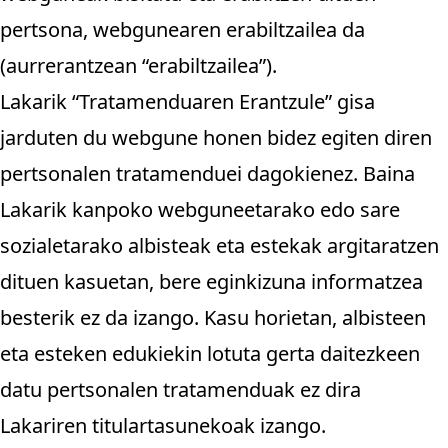
pertsona, webgunearen erabiltzailea da
(aurrerantzean “erabiltzailea”).
Lakarik “Tratamenduaren Erantzule” gisa
jarduten du webgune honen bidez egiten diren
pertsonalen tratamenduei dagokienez. Baina
Lakarik kanpoko webguneetarako edo sare
sozialetarako albisteak eta estekak argitaratzen
dituen kasuetan, bere eginkizuna informatzea
besterik ez da izango. Kasu horietan, albisteen
eta esteken edukiekin lotuta gerta daitezkeen
datu pertsonalen tratamenduak ez dira
Lakariren titulartasunekoak izango.